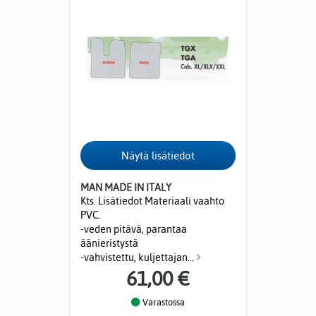
MAN MADE IN ITALY
Kts. Lisätiedot Materiaali vaahto
PVC.
-veden pitävä, parantaa
äänieristystä
-vahvistettu, kuljettajan...
61,00 €
Varastossa