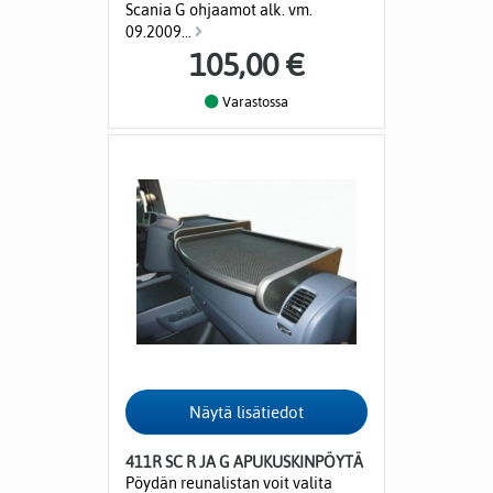
Scania G ohjaamot alk. vm.
09.2009...
105,00 €
Varastossa
411R SC R JA G APUKUSKINPÖYTÄ
Pöydän reunalistan voit valita