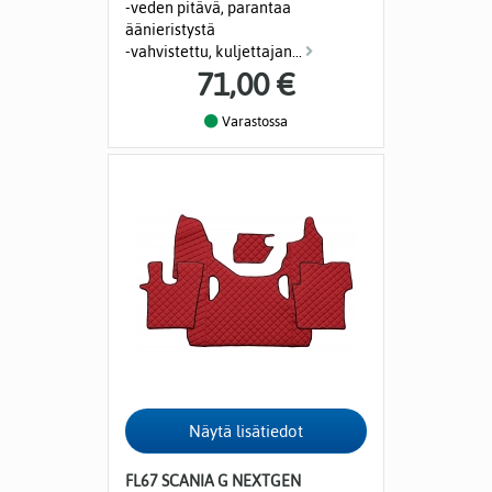
-veden pitävä, parantaa
äänieristystä
-vahvistettu, kuljettajan...
71,00 €
Varastossa
FL67 SCANIA G NEXTGEN