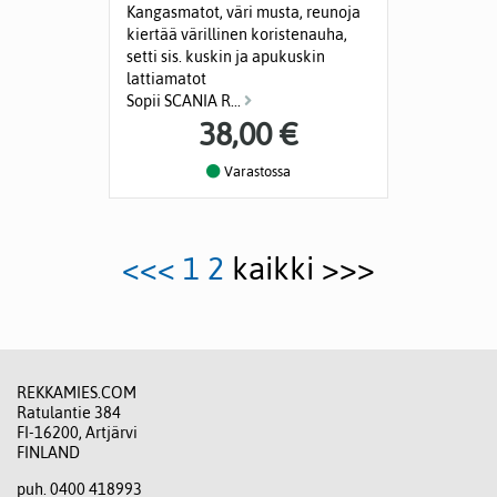
Kangasmatot, väri musta, reunoja
kiertää värillinen koristenauha,
setti sis. kuskin ja apukuskin
lattiamatot
Sopii SCANIA R...
38,00 €
Varastossa
<<<
1
2
kaikki >>>
REKKAMIES.COM
Ratulantie 384
FI-16200, Artjärvi
FINLAND
puh. 0400 418993